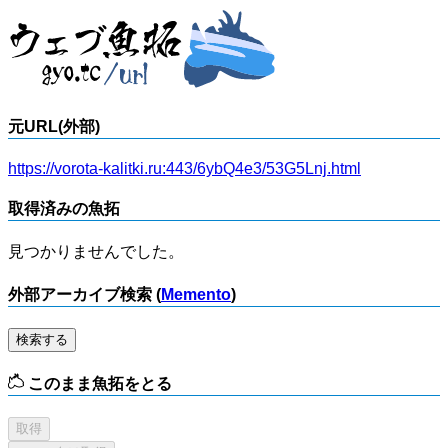
元URL(外部)
https://vorota-kalitki.ru:443/6ybQ4e3/53G5Lnj.html
取得済みの魚拓
見つかりませんでした。
外部アーカイブ検索 (
Memento
)
検索する
このまま魚拓をとる