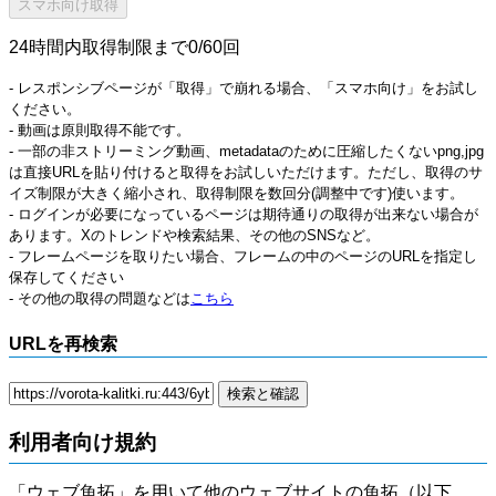
24時間内取得制限まで0/60回
- レスポンシブページが「取得」で崩れる場合、「スマホ向け」をお試し
ください。
- 動画は原則取得不能です。
- 一部の非ストリーミング動画、metadataのために圧縮したくないpng,jpg
は直接URLを貼り付けると取得をお試しいただけます。ただし、取得のサ
イズ制限が大きく縮小され、取得制限を数回分(調整中です)使います。
- ログインが必要になっているページは期待通りの取得が出来ない場合が
あります。Xのトレンドや検索結果、その他のSNSなど。
- フレームページを取りたい場合、フレームの中のページのURLを指定し
保存してください
- その他の取得の問題などは
こちら
URLを再検索
利用者向け規約
「ウェブ魚拓」を用いて他のウェブサイトの魚拓（以下、