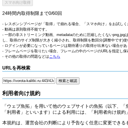
24時間内取得制限まで0/60回
- レスポンシブページが「取得」で崩れる場合、「スマホ向け」をお試しく
- 動画は原則取得不能です。
- 一部の非ストリーミング動画、metadataのために圧縮したくないpng,
し、取得のサイズ制限が大きく縮小され、取得制限を数回分(調整中です)使
- ログインが必要になっているページは期待通りの取得が出来ない場合があ
- フレームページを取りたい場合、フレームの中のページのURLを指定し
- その他の取得の問題などは
こちら
URLを再検索
利用者向け規約
「ウェブ魚拓」を用いて他のウェブサイトの魚拓（以下、「
「利用者」といいます）による利用には、「利用者向け規約
本規約は、運営会社の判断により予告なく任意に変更できる