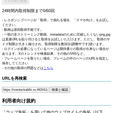
24時間内取得制限まで0/60回
- レスポンシブページが「取得」で崩れる場合、「スマホ向け」をお試し
ください。
- 動画は原則取得不能です。
- 一部の非ストリーミング動画、metadataのために圧縮したくないpng,jpg
は直接URLを貼り付けると取得をお試しいただけます。ただし、取得のサ
イズ制限が大きく縮小され、取得制限を数回分(調整中です)使います。
- ログインが必要になっているページは期待通りの取得が出来ない場合が
あります。Xのトレンドや検索結果、その他のSNSなど。
- フレームページを取りたい場合、フレームの中のページのURLを指定し
保存してください
- その他の取得の問題などは
こちら
URLを再検索
利用者向け規約
「ウェブ魚拓」を用いて他のウェブサイトの魚拓（以下、