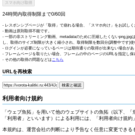
24時間内取得制限まで0/60回
- レスポンシブページが「取得」で崩れる場合、「スマホ向け」をお試しく
- 動画は原則取得不能です。
- 一部の非ストリーミング動画、metadataのために圧縮したくないpng,
し、取得のサイズ制限が大きく縮小され、取得制限を数回分(調整中です)使
- ログインが必要になっているページは期待通りの取得が出来ない場合があ
- フレームページを取りたい場合、フレームの中のページのURLを指定し
- その他の取得の問題などは
こちら
URLを再検索
利用者向け規約
「ウェブ魚拓」を用いて他のウェブサイトの魚拓（以下、「
「利用者」といいます）による利用には、「利用者向け規約
本規約は、運営会社の判断により予告なく任意に変更できる