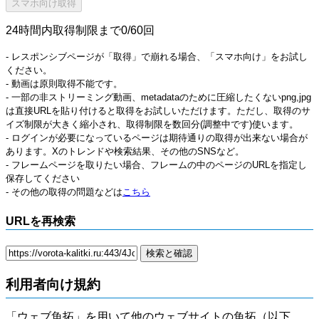
24時間内取得制限まで0/60回
- レスポンシブページが「取得」で崩れる場合、「スマホ向け」をお試し
ください。
- 動画は原則取得不能です。
- 一部の非ストリーミング動画、metadataのために圧縮したくないpng,jpg
は直接URLを貼り付けると取得をお試しいただけます。ただし、取得のサ
イズ制限が大きく縮小され、取得制限を数回分(調整中です)使います。
- ログインが必要になっているページは期待通りの取得が出来ない場合が
あります。Xのトレンドや検索結果、その他のSNSなど。
- フレームページを取りたい場合、フレームの中のページのURLを指定し
保存してください
- その他の取得の問題などは
こちら
URLを再検索
利用者向け規約
「ウェブ魚拓」を用いて他のウェブサイトの魚拓（以下、