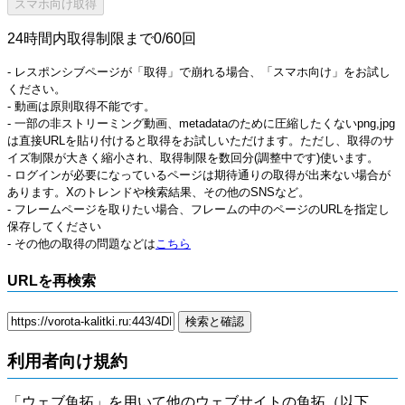
24時間内取得制限まで0/60回
- レスポンシブページが「取得」で崩れる場合、「スマホ向け」をお試し
ください。
- 動画は原則取得不能です。
- 一部の非ストリーミング動画、metadataのために圧縮したくないpng,jpg
は直接URLを貼り付けると取得をお試しいただけます。ただし、取得のサ
イズ制限が大きく縮小され、取得制限を数回分(調整中です)使います。
- ログインが必要になっているページは期待通りの取得が出来ない場合が
あります。Xのトレンドや検索結果、その他のSNSなど。
- フレームページを取りたい場合、フレームの中のページのURLを指定し
保存してください
- その他の取得の問題などは
こちら
URLを再検索
利用者向け規約
「ウェブ魚拓」を用いて他のウェブサイトの魚拓（以下、