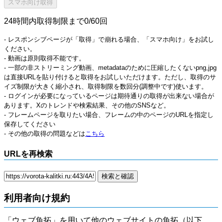
24時間内取得制限まで0/60回
- レスポンシブページが「取得」で崩れる場合、「スマホ向け」をお試し
ください。
- 動画は原則取得不能です。
- 一部の非ストリーミング動画、metadataのために圧縮したくないpng,jpg
は直接URLを貼り付けると取得をお試しいただけます。ただし、取得のサ
イズ制限が大きく縮小され、取得制限を数回分(調整中です)使います。
- ログインが必要になっているページは期待通りの取得が出来ない場合が
あります。Xのトレンドや検索結果、その他のSNSなど。
- フレームページを取りたい場合、フレームの中のページのURLを指定し
保存してください
- その他の取得の問題などは
こちら
URLを再検索
利用者向け規約
「ウェブ魚拓」を用いて他のウェブサイトの魚拓（以下、