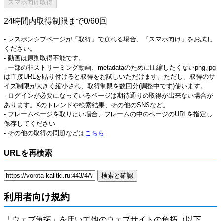
24時間内取得制限まで0/60回
- レスポンシブページが「取得」で崩れる場合、「スマホ向け」をお試し
ください。
- 動画は原則取得不能です。
- 一部の非ストリーミング動画、metadataのために圧縮したくないpng,jpg
は直接URLを貼り付けると取得をお試しいただけます。ただし、取得のサ
イズ制限が大きく縮小され、取得制限を数回分(調整中です)使います。
- ログインが必要になっているページは期待通りの取得が出来ない場合が
あります。Xのトレンドや検索結果、その他のSNSなど。
- フレームページを取りたい場合、フレームの中のページのURLを指定し
保存してください
- その他の取得の問題などは
こちら
URLを再検索
利用者向け規約
「ウェブ魚拓」を用いて他のウェブサイトの魚拓（以下、