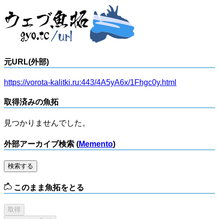
元URL(外部)
https://vorota-kalitki.ru:443/4A5yA6x/1Fhgc0y.html
取得済みの魚拓
見つかりませんでした。
外部アーカイブ検索 (
Memento
)
検索する
このまま魚拓をとる