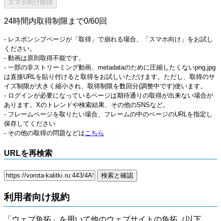
24時間内取得制限まで0/60回
- レスポンシブページが「取得」で崩れる場合、「スマホ向け」をお試し
ください。
- 動画は原則取得不能です。
- 一部の非ストリーミング動画、metadataのために圧縮したくないpng,jpg
は直接URLを貼り付けると取得をお試しいただけます。ただし、取得のサ
イズ制限が大きく縮小され、取得制限を数回分(調整中です)使います。
- ログインが必要になっているページは期待通りの取得が出来ない場合が
あります。Xのトレンドや検索結果、その他のSNSなど。
- フレームページを取りたい場合、フレームの中のページのURLを指定し
保存してください
- その他の取得の問題などは
こちら
URLを再検索
利用者向け規約
「ウェブ魚拓」を用いて他のウェブサイトの魚拓（以下、