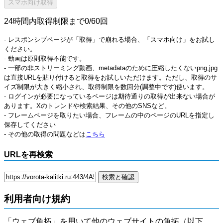
24時間内取得制限まで0/60回
- レスポンシブページが「取得」で崩れる場合、「スマホ向け」をお試し
ください。
- 動画は原則取得不能です。
- 一部の非ストリーミング動画、metadataのために圧縮したくないpng,jpg
は直接URLを貼り付けると取得をお試しいただけます。ただし、取得のサ
イズ制限が大きく縮小され、取得制限を数回分(調整中です)使います。
- ログインが必要になっているページは期待通りの取得が出来ない場合が
あります。Xのトレンドや検索結果、その他のSNSなど。
- フレームページを取りたい場合、フレームの中のページのURLを指定し
保存してください
- その他の取得の問題などは
こちら
URLを再検索
利用者向け規約
「ウェブ魚拓」を用いて他のウェブサイトの魚拓（以下、