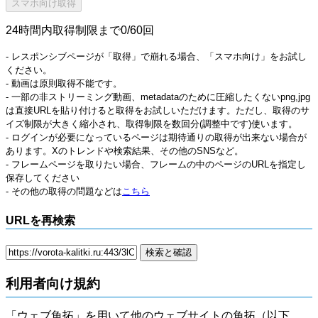
24時間内取得制限まで0/60回
- レスポンシブページが「取得」で崩れる場合、「スマホ向け」をお試し
ください。
- 動画は原則取得不能です。
- 一部の非ストリーミング動画、metadataのために圧縮したくないpng,jpg
は直接URLを貼り付けると取得をお試しいただけます。ただし、取得のサ
イズ制限が大きく縮小され、取得制限を数回分(調整中です)使います。
- ログインが必要になっているページは期待通りの取得が出来ない場合が
あります。Xのトレンドや検索結果、その他のSNSなど。
- フレームページを取りたい場合、フレームの中のページのURLを指定し
保存してください
- その他の取得の問題などは
こちら
URLを再検索
利用者向け規約
「ウェブ魚拓」を用いて他のウェブサイトの魚拓（以下、