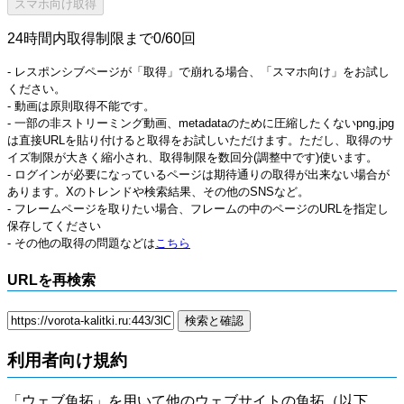
24時間内取得制限まで0/60回
- レスポンシブページが「取得」で崩れる場合、「スマホ向け」をお試し
ください。
- 動画は原則取得不能です。
- 一部の非ストリーミング動画、metadataのために圧縮したくないpng,jpg
は直接URLを貼り付けると取得をお試しいただけます。ただし、取得のサ
イズ制限が大きく縮小され、取得制限を数回分(調整中です)使います。
- ログインが必要になっているページは期待通りの取得が出来ない場合が
あります。Xのトレンドや検索結果、その他のSNSなど。
- フレームページを取りたい場合、フレームの中のページのURLを指定し
保存してください
- その他の取得の問題などは
こちら
URLを再検索
利用者向け規約
「ウェブ魚拓」を用いて他のウェブサイトの魚拓（以下、