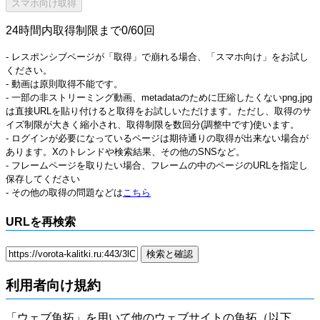
24時間内取得制限まで0/60回
- レスポンシブページが「取得」で崩れる場合、「スマホ向け」をお試し
ください。
- 動画は原則取得不能です。
- 一部の非ストリーミング動画、metadataのために圧縮したくないpng,jpg
は直接URLを貼り付けると取得をお試しいただけます。ただし、取得のサ
イズ制限が大きく縮小され、取得制限を数回分(調整中です)使います。
- ログインが必要になっているページは期待通りの取得が出来ない場合が
あります。Xのトレンドや検索結果、その他のSNSなど。
- フレームページを取りたい場合、フレームの中のページのURLを指定し
保存してください
- その他の取得の問題などは
こちら
URLを再検索
利用者向け規約
「ウェブ魚拓」を用いて他のウェブサイトの魚拓（以下、