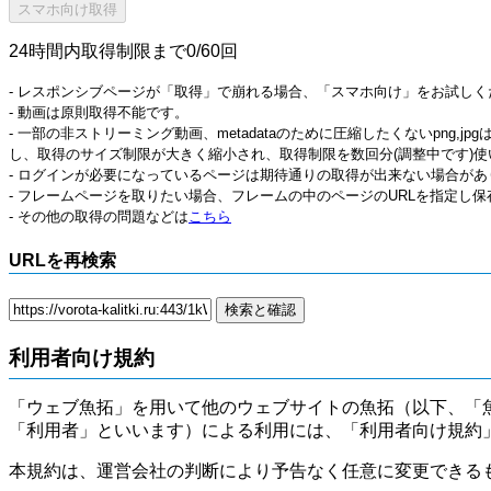
24時間内取得制限まで0/60回
- レスポンシブページが「取得」で崩れる場合、「スマホ向け」をお試しく
- 動画は原則取得不能です。
- 一部の非ストリーミング動画、metadataのために圧縮したくないpng,
し、取得のサイズ制限が大きく縮小され、取得制限を数回分(調整中です)使
- ログインが必要になっているページは期待通りの取得が出来ない場合があ
- フレームページを取りたい場合、フレームの中のページのURLを指定し
- その他の取得の問題などは
こちら
URLを再検索
利用者向け規約
「ウェブ魚拓」を用いて他のウェブサイトの魚拓（以下、「
「利用者」といいます）による利用には、「利用者向け規約
本規約は、運営会社の判断により予告なく任意に変更できる