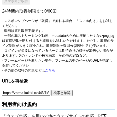
24時間内取得制限まで0/60回
- レスポンシブページが「取得」で崩れる場合、「スマホ向け」をお試し
ください。
- 動画は原則取得不能です。
- 一部の非ストリーミング動画、metadataのために圧縮したくないpng,jpg
は直接URLを貼り付けると取得をお試しいただけます。ただし、取得のサ
イズ制限が大きく縮小され、取得制限を数回分(調整中です)使います。
- ログインが必要になっているページは期待通りの取得が出来ない場合が
あります。Xのトレンドや検索結果、その他のSNSなど。
- フレームページを取りたい場合、フレームの中のページのURLを指定し
保存してください
- その他の取得の問題などは
こちら
URLを再検索
利用者向け規約
「ウェブ魚拓」を用いて他のウェブサイトの魚拓（以下、