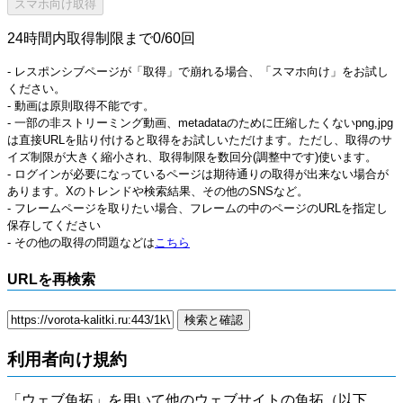
24時間内取得制限まで0/60回
- レスポンシブページが「取得」で崩れる場合、「スマホ向け」をお試し
ください。
- 動画は原則取得不能です。
- 一部の非ストリーミング動画、metadataのために圧縮したくないpng,jpg
は直接URLを貼り付けると取得をお試しいただけます。ただし、取得のサ
イズ制限が大きく縮小され、取得制限を数回分(調整中です)使います。
- ログインが必要になっているページは期待通りの取得が出来ない場合が
あります。Xのトレンドや検索結果、その他のSNSなど。
- フレームページを取りたい場合、フレームの中のページのURLを指定し
保存してください
- その他の取得の問題などは
こちら
URLを再検索
利用者向け規約
「ウェブ魚拓」を用いて他のウェブサイトの魚拓（以下、