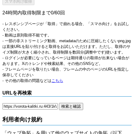
24時間内取得制限まで0/60回
- レスポンシブページが「取得」で崩れる場合、「スマホ向け」をお試し
ください。
- 動画は原則取得不能です。
- 一部の非ストリーミング動画、metadataのために圧縮したくないpng,jpg
は直接URLを貼り付けると取得をお試しいただけます。ただし、取得のサ
イズ制限が大きく縮小され、取得制限を数回分(調整中です)使います。
- ログインが必要になっているページは期待通りの取得が出来ない場合が
あります。Xのトレンドや検索結果、その他のSNSなど。
- フレームページを取りたい場合、フレームの中のページのURLを指定し
保存してください
- その他の取得の問題などは
こちら
URLを再検索
利用者向け規約
「ウェブ魚拓」を用いて他のウェブサイトの魚拓（以下、