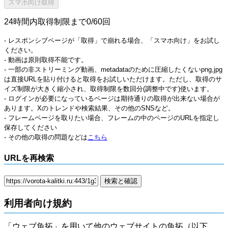
24時間内取得制限まで0/60回
- レスポンシブページが「取得」で崩れる場合、「スマホ向け」をお試し
ください。
- 動画は原則取得不能です。
- 一部の非ストリーミング動画、metadataのために圧縮したくないpng,jpg
は直接URLを貼り付けると取得をお試しいただけます。ただし、取得のサ
イズ制限が大きく縮小され、取得制限を数回分(調整中です)使います。
- ログインが必要になっているページは期待通りの取得が出来ない場合が
あります。Xのトレンドや検索結果、その他のSNSなど。
- フレームページを取りたい場合、フレームの中のページのURLを指定し
保存してください
- その他の取得の問題などは
こちら
URLを再検索
利用者向け規約
「ウェブ魚拓」を用いて他のウェブサイトの魚拓（以下、