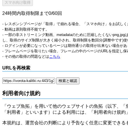
24時間内取得制限まで0/60回
- レスポンシブページが「取得」で崩れる場合、「スマホ向け」をお試しく
- 動画は原則取得不能です。
- 一部の非ストリーミング動画、metadataのために圧縮したくないpng,
し、取得のサイズ制限が大きく縮小され、取得制限を数回分(調整中です)使
- ログインが必要になっているページは期待通りの取得が出来ない場合があ
- フレームページを取りたい場合、フレームの中のページのURLを指定し
- その他の取得の問題などは
こちら
URLを再検索
利用者向け規約
「ウェブ魚拓」を用いて他のウェブサイトの魚拓（以下、「
「利用者」といいます）による利用には、「利用者向け規約
本規約は、運営会社の判断により予告なく任意に変更できる