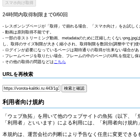
24時間内取得制限まで0/60回
- レスポンシブページが「取得」で崩れる場合、「スマホ向け」をお試しく
- 動画は原則取得不能です。
- 一部の非ストリーミング動画、metadataのために圧縮したくないpng,
し、取得のサイズ制限が大きく縮小され、取得制限を数回分(調整中です)使
- ログインが必要になっているページは期待通りの取得が出来ない場合があ
- フレームページを取りたい場合、フレームの中のページのURLを指定し
- その他の取得の問題などは
こちら
URLを再検索
利用者向け規約
「ウェブ魚拓」を用いて他のウェブサイトの魚拓（以下、「
「利用者」といいます）による利用には、「利用者向け規約
本規約は、運営会社の判断により予告なく任意に変更できる