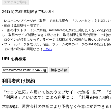
24時間内取得制限まで0/60回
- レスポンシブページが「取得」で崩れる場合、「スマホ向け」をお試しく
- 動画は原則取得不能です。
- 一部の非ストリーミング動画、metadataのために圧縮したくないpng,
し、取得のサイズ制限が大きく縮小され、取得制限を数回分(調整中です)使
- ログインが必要になっているページは期待通りの取得が出来ない場合があ
- フレームページを取りたい場合、フレームの中のページのURLを指定し
- その他の取得の問題などは
こちら
URLを再検索
利用者向け規約
「ウェブ魚拓」を用いて他のウェブサイトの魚拓（以下、「
「利用者」といいます）による利用には、「利用者向け規約
本規約は、運営会社の判断により予告なく任意に変更できる