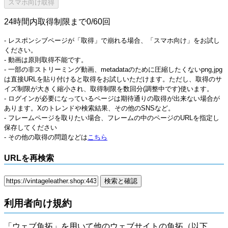
24時間内取得制限まで0/60回
- レスポンシブページが「取得」で崩れる場合、「スマホ向け」をお試し
ください。
- 動画は原則取得不能です。
- 一部の非ストリーミング動画、metadataのために圧縮したくないpng,jpg
は直接URLを貼り付けると取得をお試しいただけます。ただし、取得のサ
イズ制限が大きく縮小され、取得制限を数回分(調整中です)使います。
- ログインが必要になっているページは期待通りの取得が出来ない場合が
あります。Xのトレンドや検索結果、その他のSNSなど。
- フレームページを取りたい場合、フレームの中のページのURLを指定し
保存してください
- その他の取得の問題などは
こちら
URLを再検索
利用者向け規約
「ウェブ魚拓」を用いて他のウェブサイトの魚拓（以下、