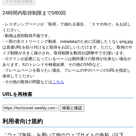
24時間内取得制限まで0/60回
- レスポンシブページが「取得」で崩れる場合、「スマホ向け」をお試し
ください。
- 動画は原則取得不能です。
- 一部の非ストリーミング動画、metadataのために圧縮したくないpng,jpg
は直接URLを貼り付けると取得をお試しいただけます。ただし、取得のサ
イズ制限が大きく縮小され、取得制限を数回分(調整中です)使います。
- ログインが必要になっているページは期待通りの取得が出来ない場合が
あります。Xのトレンドや検索結果、その他のSNSなど。
- フレームページを取りたい場合、フレームの中のページのURLを指定し
保存してください
- その他の取得の問題などは
こちら
URLを再検索
利用者向け規約
「ウェブ魚拓」を用いて他のウェブサイトの魚拓（以下、