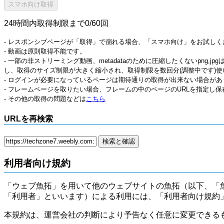
24時間内取得制限まで0/60回
- レスポンシブページが「取得」で崩れる場合、「スマホ向け」をお試しく
- 動画は原則取得不能です。
- 一部の非ストリーミング動画、metadataのために圧縮したくないpng,
し、取得のサイズ制限が大きく縮小され、取得制限を数回分(調整中です)使
- ログインが必要になっているページは期待通りの取得が出来ない場合があ
- フレームページを取りたい場合、フレームの中のページのURLを指定し
- その他の取得の問題などは
こちら
URLを再検索
利用者向け規約
「ウェブ魚拓」を用いて他のウェブサイトの魚拓（以下、「
「利用者」といいます）による利用には、「利用者向け規約
本規約は、運営会社の判断により予告なく任意に変更できる