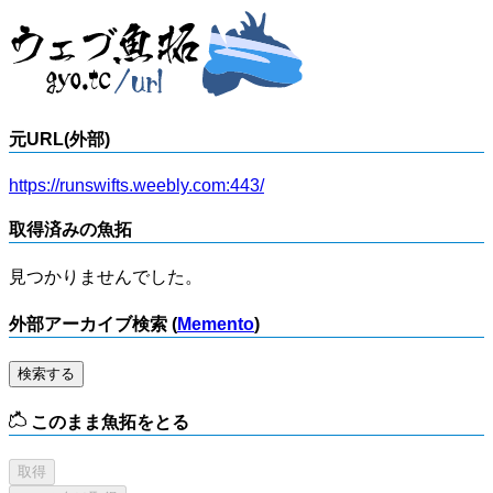
元URL(外部)
https://runswifts.weebly.com:443/
取得済みの魚拓
見つかりませんでした。
外部アーカイブ検索 (
Memento
)
検索する
このまま魚拓をとる