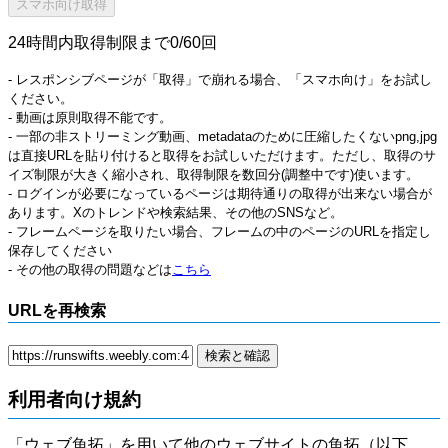
24時間内取得制限まで0/60回
- レスポンシブページが「取得」で崩れる場合、「スマホ向け」をお試し
ください。
- 動画は原則取得不能です。
- 一部の非ストリーミング動画、metadataのために圧縮したくないpng,jpg
は直接URLを貼り付けると取得をお試しいただけます。ただし、取得のサ
イズ制限が大きく縮小され、取得制限を数回分(調整中です)使います。
- ログインが必要になっているページは期待通りの取得が出来ない場合が
あります。Xのトレンドや検索結果、その他のSNSなど。
- フレームページを取りたい場合、フレームの中のページのURLを指定し
保存してください
- その他の取得の問題などは
こちら
URLを再検索
利用者向け規約
「ウェブ魚拓」を用いて他のウェブサイトの魚拓（以下、