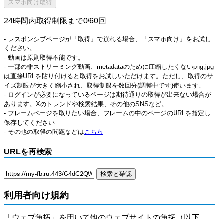
24時間内取得制限まで0/60回
- レスポンシブページが「取得」で崩れる場合、「スマホ向け」をお試し
ください。
- 動画は原則取得不能です。
- 一部の非ストリーミング動画、metadataのために圧縮したくないpng,jpg
は直接URLを貼り付けると取得をお試しいただけます。ただし、取得のサ
イズ制限が大きく縮小され、取得制限を数回分(調整中です)使います。
- ログインが必要になっているページは期待通りの取得が出来ない場合が
あります。Xのトレンドや検索結果、その他のSNSなど。
- フレームページを取りたい場合、フレームの中のページのURLを指定し
保存してください
- その他の取得の問題などは
こちら
URLを再検索
利用者向け規約
「ウェブ魚拓」を用いて他のウェブサイトの魚拓（以下、