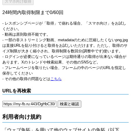
24時間内取得制限まで0/60回
- レスポンシブページが「取得」で崩れる場合、「スマホ向け」をお試し
ください。
- 動画は原則取得不能です。
- 一部の非ストリーミング動画、metadataのために圧縮したくないpng,jpg
は直接URLを貼り付けると取得をお試しいただけます。ただし、取得のサ
イズ制限が大きく縮小され、取得制限を数回分(調整中です)使います。
- ログインが必要になっているページは期待通りの取得が出来ない場合が
あります。Xのトレンドや検索結果、その他のSNSなど。
- フレームページを取りたい場合、フレームの中のページのURLを指定し
保存してください
- その他の取得の問題などは
こちら
URLを再検索
利用者向け規約
「ウェブ魚拓」を用いて他のウェブサイトの魚拓（以下、