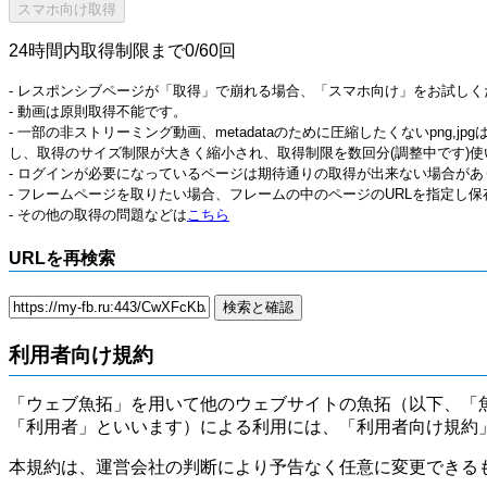
24時間内取得制限まで0/60回
- レスポンシブページが「取得」で崩れる場合、「スマホ向け」をお試しく
- 動画は原則取得不能です。
- 一部の非ストリーミング動画、metadataのために圧縮したくないpng,
し、取得のサイズ制限が大きく縮小され、取得制限を数回分(調整中です)使
- ログインが必要になっているページは期待通りの取得が出来ない場合があ
- フレームページを取りたい場合、フレームの中のページのURLを指定し
- その他の取得の問題などは
こちら
URLを再検索
利用者向け規約
「ウェブ魚拓」を用いて他のウェブサイトの魚拓（以下、「
「利用者」といいます）による利用には、「利用者向け規約
本規約は、運営会社の判断により予告なく任意に変更できる