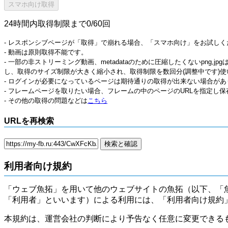
24時間内取得制限まで0/60回
- レスポンシブページが「取得」で崩れる場合、「スマホ向け」をお試しく
- 動画は原則取得不能です。
- 一部の非ストリーミング動画、metadataのために圧縮したくないpng,
し、取得のサイズ制限が大きく縮小され、取得制限を数回分(調整中です)使
- ログインが必要になっているページは期待通りの取得が出来ない場合があ
- フレームページを取りたい場合、フレームの中のページのURLを指定し
- その他の取得の問題などは
こちら
URLを再検索
利用者向け規約
「ウェブ魚拓」を用いて他のウェブサイトの魚拓（以下、「
「利用者」といいます）による利用には、「利用者向け規約
本規約は、運営会社の判断により予告なく任意に変更できる