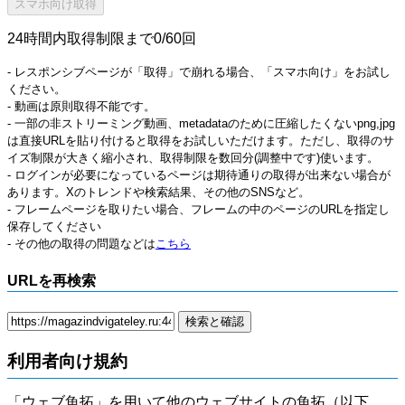
24時間内取得制限まで0/60回
- レスポンシブページが「取得」で崩れる場合、「スマホ向け」をお試し
ください。
- 動画は原則取得不能です。
- 一部の非ストリーミング動画、metadataのために圧縮したくないpng,jpg
は直接URLを貼り付けると取得をお試しいただけます。ただし、取得のサ
イズ制限が大きく縮小され、取得制限を数回分(調整中です)使います。
- ログインが必要になっているページは期待通りの取得が出来ない場合が
あります。Xのトレンドや検索結果、その他のSNSなど。
- フレームページを取りたい場合、フレームの中のページのURLを指定し
保存してください
- その他の取得の問題などは
こちら
URLを再検索
利用者向け規約
「ウェブ魚拓」を用いて他のウェブサイトの魚拓（以下、