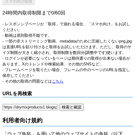
24時間内取得制限まで0/60回
- レスポンシブページが「取得」で崩れる場合、「スマホ向け」をお試し
ください。
- 動画は原則取得不能です。
- 一部の非ストリーミング動画、metadataのために圧縮したくないpng,jpg
は直接URLを貼り付けると取得をお試しいただけます。ただし、取得のサ
イズ制限が大きく縮小され、取得制限を数回分(調整中です)使います。
- ログインが必要になっているページは期待通りの取得が出来ない場合が
あります。Xのトレンドや検索結果、その他のSNSなど。
- フレームページを取りたい場合、フレームの中のページのURLを指定し
保存してください
- その他の取得の問題などは
こちら
URLを再検索
利用者向け規約
「ウェブ魚拓」を用いて他のウェブサイトの魚拓（以下、