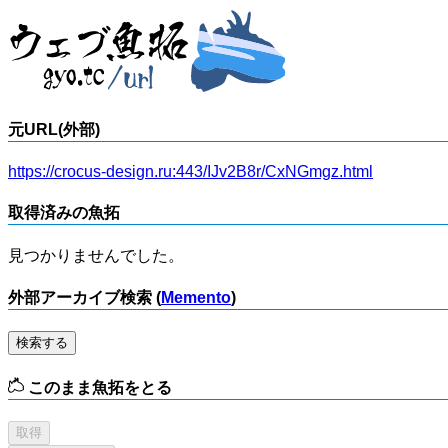
元URL(外部)
https://crocus-design.ru:443/IJv2B8r/CxNGmgz.html
取得済みの魚拓
見つかりませんでした。
外部アーカイブ検索 (
Memento
)
検索する
このまま魚拓をとる