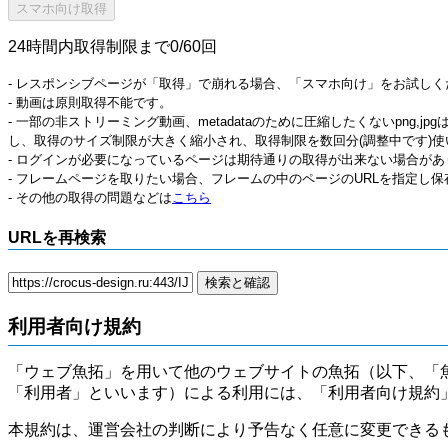
24時間内取得制限まで0/60回
- レスポンシブページが「取得」で崩れる場合、「スマホ向け」をお試しく
- 動画は原則取得不能です。
- 一部の非ストリーミング動画、metadataのために圧縮したくないpng,
し、取得のサイズ制限が大きく縮小され、取得制限を数回分(調整中です)使
- ログインが必要になっているページは期待通りの取得が出来ない場合があ
- フレームページを取りたい場合、フレームの中のページのURLを指定し
- その他の取得の問題などは
こちら
URLを再検索
利用者向け規約
「ウェブ魚拓」を用いて他のウェブサイトの魚拓（以下、「
「利用者」といいます）による利用には、「利用者向け規約
本規約は、運営会社の判断により予告なく任意に変更できる