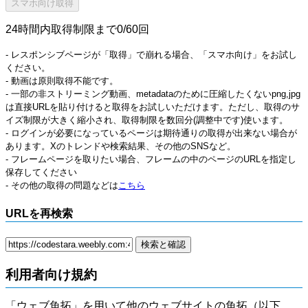
24時間内取得制限まで0/60回
- レスポンシブページが「取得」で崩れる場合、「スマホ向け」をお試し
ください。
- 動画は原則取得不能です。
- 一部の非ストリーミング動画、metadataのために圧縮したくないpng,jpg
は直接URLを貼り付けると取得をお試しいただけます。ただし、取得のサ
イズ制限が大きく縮小され、取得制限を数回分(調整中です)使います。
- ログインが必要になっているページは期待通りの取得が出来ない場合が
あります。Xのトレンドや検索結果、その他のSNSなど。
- フレームページを取りたい場合、フレームの中のページのURLを指定し
保存してください
- その他の取得の問題などは
こちら
URLを再検索
利用者向け規約
「ウェブ魚拓」を用いて他のウェブサイトの魚拓（以下、