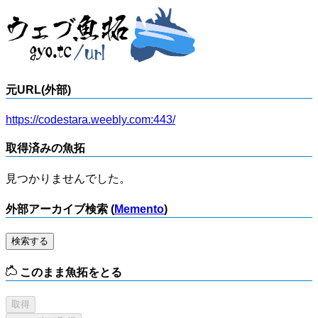
元URL(外部)
https://codestara.weebly.com:443/
取得済みの魚拓
見つかりませんでした。
外部アーカイブ検索 (
Memento
)
検索する
このまま魚拓をとる