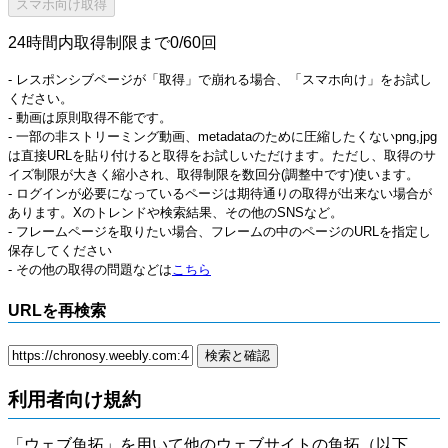
24時間内取得制限まで0/60回
- レスポンシブページが「取得」で崩れる場合、「スマホ向け」をお試し
ください。
- 動画は原則取得不能です。
- 一部の非ストリーミング動画、metadataのために圧縮したくないpng,jpg
は直接URLを貼り付けると取得をお試しいただけます。ただし、取得のサ
イズ制限が大きく縮小され、取得制限を数回分(調整中です)使います。
- ログインが必要になっているページは期待通りの取得が出来ない場合が
あります。Xのトレンドや検索結果、その他のSNSなど。
- フレームページを取りたい場合、フレームの中のページのURLを指定し
保存してください
- その他の取得の問題などは
こちら
URLを再検索
利用者向け規約
「ウェブ魚拓」を用いて他のウェブサイトの魚拓（以下、