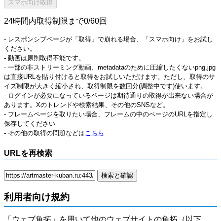
24時間内取得制限まで0/60回
- レスポンシブページが「取得」で崩れる場合、「スマホ向け」をお試し
ください。
- 動画は原則取得不能です。
- 一部の非ストリーミング動画、metadataのために圧縮したくないpng,jpg
は直接URLを貼り付けると取得をお試しいただけます。ただし、取得のサ
イズ制限が大きく縮小され、取得制限を数回分(調整中です)使います。
- ログインが必要になっているページは期待通りの取得が出来ない場合が
あります。Xのトレンドや検索結果、その他のSNSなど。
- フレームページを取りたい場合、フレームの中のページのURLを指定し
保存してください
- その他の取得の問題などは
こちら
URLを再検索
利用者向け規約
「ウェブ魚拓」を用いて他のウェブサイトの魚拓（以下、