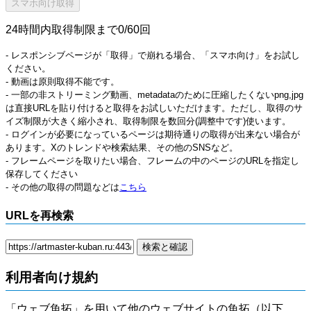
24時間内取得制限まで0/60回
- レスポンシブページが「取得」で崩れる場合、「スマホ向け」をお試し
ください。
- 動画は原則取得不能です。
- 一部の非ストリーミング動画、metadataのために圧縮したくないpng,jpg
は直接URLを貼り付けると取得をお試しいただけます。ただし、取得のサ
イズ制限が大きく縮小され、取得制限を数回分(調整中です)使います。
- ログインが必要になっているページは期待通りの取得が出来ない場合が
あります。Xのトレンドや検索結果、その他のSNSなど。
- フレームページを取りたい場合、フレームの中のページのURLを指定し
保存してください
- その他の取得の問題などは
こちら
URLを再検索
利用者向け規約
「ウェブ魚拓」を用いて他のウェブサイトの魚拓（以下、