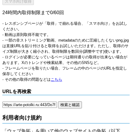
24時間内取得制限まで0/60回
- レスポンシブページが「取得」で崩れる場合、「スマホ向け」をお試し
ください。
- 動画は原則取得不能です。
- 一部の非ストリーミング動画、metadataのために圧縮したくないpng,jpg
は直接URLを貼り付けると取得をお試しいただけます。ただし、取得のサ
イズ制限が大きく縮小され、取得制限を数回分(調整中です)使います。
- ログインが必要になっているページは期待通りの取得が出来ない場合が
あります。Xのトレンドや検索結果、その他のSNSなど。
- フレームページを取りたい場合、フレームの中のページのURLを指定し
保存してください
- その他の取得の問題などは
こちら
URLを再検索
利用者向け規約
「ウェブ魚拓」を用いて他のウェブサイトの魚拓（以下、