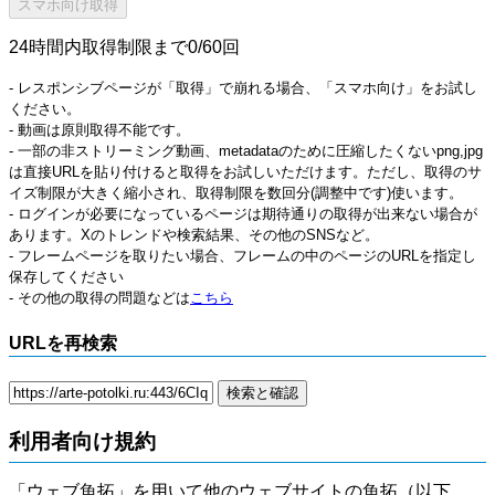
24時間内取得制限まで0/60回
- レスポンシブページが「取得」で崩れる場合、「スマホ向け」をお試し
ください。
- 動画は原則取得不能です。
- 一部の非ストリーミング動画、metadataのために圧縮したくないpng,jpg
は直接URLを貼り付けると取得をお試しいただけます。ただし、取得のサ
イズ制限が大きく縮小され、取得制限を数回分(調整中です)使います。
- ログインが必要になっているページは期待通りの取得が出来ない場合が
あります。Xのトレンドや検索結果、その他のSNSなど。
- フレームページを取りたい場合、フレームの中のページのURLを指定し
保存してください
- その他の取得の問題などは
こちら
URLを再検索
利用者向け規約
「ウェブ魚拓」を用いて他のウェブサイトの魚拓（以下、