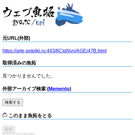
元URL(外部)
https://arte-potolki.ru:443/6CIqNvn/AGEj47B.html
取得済みの魚拓
見つかりませんでした。
外部アーカイブ検索 (
Memento
)
検索する
このまま魚拓をとる