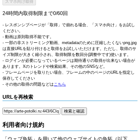
24時間内取得制限まで0/60回
- レスポンシブページが「取得」で崩れる場合、「スマホ向け」をお試し
ください。
- 動画は原則取得不能です。
- 一部の非ストリーミング動画、metadataのために圧縮したくないpng,jpg
は直接URLを貼り付けると取得をお試しいただけます。ただし、取得のサ
イズ制限が大きく縮小され、取得制限を数回分(調整中です)使います。
- ログインが必要になっているページは期待通りの取得が出来ない場合が
あります。Xのトレンドや検索結果、その他のSNSなど。
- フレームページを取りたい場合、フレームの中のページのURLを指定し
保存してください
- その他の取得の問題などは
こちら
URLを再検索
利用者向け規約
「ウェブ魚拓」を用いて他のウェブサイトの魚拓（以下、