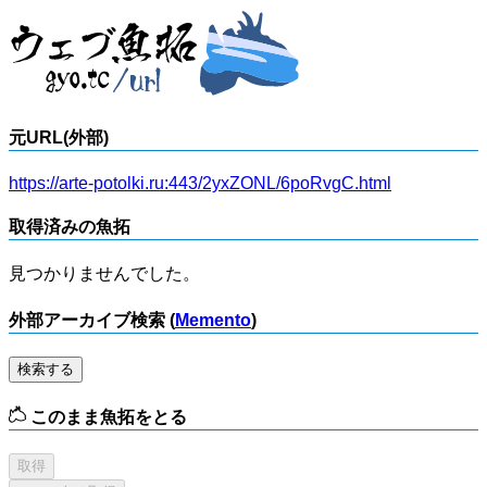
元URL(外部)
https://arte-potolki.ru:443/2yxZONL/6poRvgC.html
取得済みの魚拓
見つかりませんでした。
外部アーカイブ検索 (
Memento
)
検索する
このまま魚拓をとる