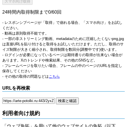
24時間内取得制限まで0/60回
- レスポンシブページが「取得」で崩れる場合、「スマホ向け」をお試し
ください。
- 動画は原則取得不能です。
- 一部の非ストリーミング動画、metadataのために圧縮したくないpng,jpg
は直接URLを貼り付けると取得をお試しいただけます。ただし、取得のサ
イズ制限が大きく縮小され、取得制限を数回分(調整中です)使います。
- ログインが必要になっているページは期待通りの取得が出来ない場合が
あります。Xのトレンドや検索結果、その他のSNSなど。
- フレームページを取りたい場合、フレームの中のページのURLを指定し
保存してください
- その他の取得の問題などは
こちら
URLを再検索
利用者向け規約
「ウェブ魚拓」を用いて他のウェブサイトの魚拓（以下、