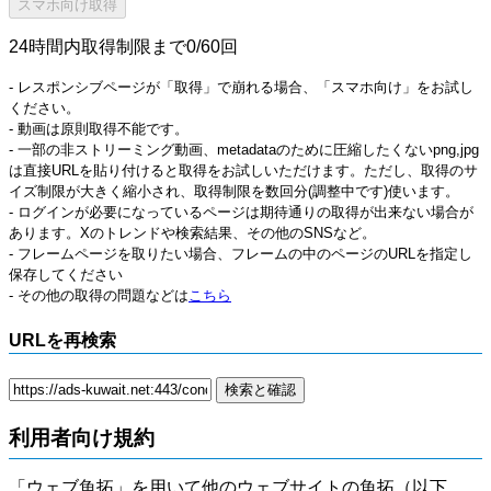
24時間内取得制限まで0/60回
- レスポンシブページが「取得」で崩れる場合、「スマホ向け」をお試し
ください。
- 動画は原則取得不能です。
- 一部の非ストリーミング動画、metadataのために圧縮したくないpng,jpg
は直接URLを貼り付けると取得をお試しいただけます。ただし、取得のサ
イズ制限が大きく縮小され、取得制限を数回分(調整中です)使います。
- ログインが必要になっているページは期待通りの取得が出来ない場合が
あります。Xのトレンドや検索結果、その他のSNSなど。
- フレームページを取りたい場合、フレームの中のページのURLを指定し
保存してください
- その他の取得の問題などは
こちら
URLを再検索
利用者向け規約
「ウェブ魚拓」を用いて他のウェブサイトの魚拓（以下、