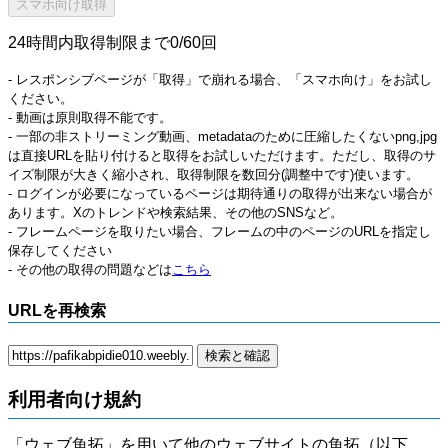
24時間内取得制限まで0/60回
- レスポンシブページが「取得」で崩れる場合、「スマホ向け」をお試し
ください。
- 動画は原則取得不能です。
- 一部の非ストリーミング動画、metadataのために圧縮したくないpng,jpg
は直接URLを貼り付けると取得をお試しいただけます。ただし、取得のサ
イズ制限が大きく縮小され、取得制限を数回分(調整中です)使います。
- ログインが必要になっているページは期待通りの取得が出来ない場合が
あります。Xのトレンドや検索結果、その他のSNSなど。
- フレームページを取りたい場合、フレームの中のページのURLを指定し
保存してください
- その他の取得の問題などは
こちら
URLを再検索
利用者向け規約
「ウェブ魚拓」を用いて他のウェブサイトの魚拓（以下、