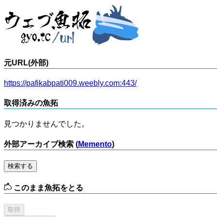
元URL(外部)
https://pafikabpati009.weebly.com:443/
取得済みの魚拓
見つかりませんでした。
外部アーカイブ検索 (
Memento
)
検索する
このまま魚拓をとる