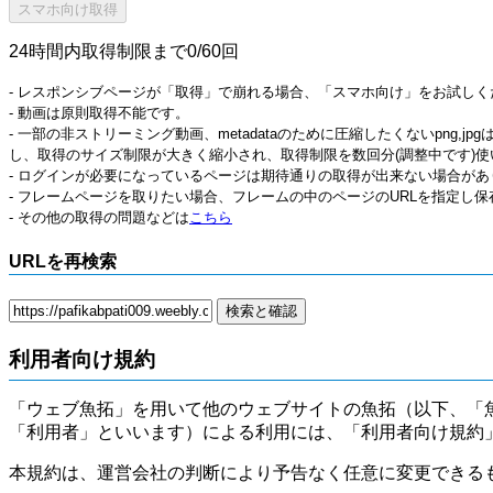
24時間内取得制限まで0/60回
- レスポンシブページが「取得」で崩れる場合、「スマホ向け」をお試しく
- 動画は原則取得不能です。
- 一部の非ストリーミング動画、metadataのために圧縮したくないpng,
し、取得のサイズ制限が大きく縮小され、取得制限を数回分(調整中です)使
- ログインが必要になっているページは期待通りの取得が出来ない場合があ
- フレームページを取りたい場合、フレームの中のページのURLを指定し
- その他の取得の問題などは
こちら
URLを再検索
利用者向け規約
「ウェブ魚拓」を用いて他のウェブサイトの魚拓（以下、「
「利用者」といいます）による利用には、「利用者向け規約
本規約は、運営会社の判断により予告なく任意に変更できる