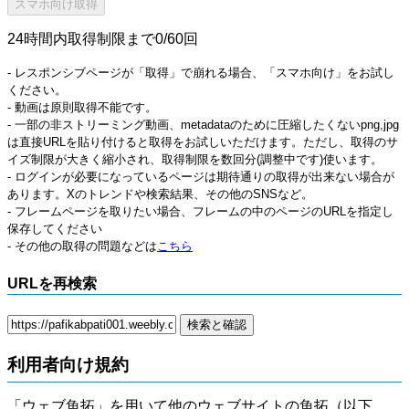
24時間内取得制限まで0/60回
- レスポンシブページが「取得」で崩れる場合、「スマホ向け」をお試し
ください。
- 動画は原則取得不能です。
- 一部の非ストリーミング動画、metadataのために圧縮したくないpng,jpg
は直接URLを貼り付けると取得をお試しいただけます。ただし、取得のサ
イズ制限が大きく縮小され、取得制限を数回分(調整中です)使います。
- ログインが必要になっているページは期待通りの取得が出来ない場合が
あります。Xのトレンドや検索結果、その他のSNSなど。
- フレームページを取りたい場合、フレームの中のページのURLを指定し
保存してください
- その他の取得の問題などは
こちら
URLを再検索
利用者向け規約
「ウェブ魚拓」を用いて他のウェブサイトの魚拓（以下、