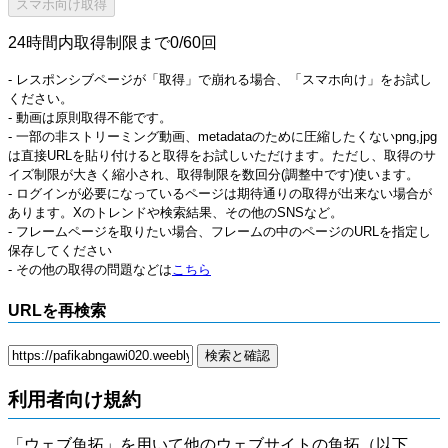
24時間内取得制限まで0/60回
- レスポンシブページが「取得」で崩れる場合、「スマホ向け」をお試し
ください。
- 動画は原則取得不能です。
- 一部の非ストリーミング動画、metadataのために圧縮したくないpng,jpg
は直接URLを貼り付けると取得をお試しいただけます。ただし、取得のサ
イズ制限が大きく縮小され、取得制限を数回分(調整中です)使います。
- ログインが必要になっているページは期待通りの取得が出来ない場合が
あります。Xのトレンドや検索結果、その他のSNSなど。
- フレームページを取りたい場合、フレームの中のページのURLを指定し
保存してください
- その他の取得の問題などは
こちら
URLを再検索
利用者向け規約
「ウェブ魚拓」を用いて他のウェブサイトの魚拓（以下、