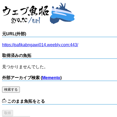
元URL(外部)
https://pafikabngawi014.weebly.com:443/
取得済みの魚拓
見つかりませんでした。
外部アーカイブ検索 (
Memento
)
検索する
このまま魚拓をとる