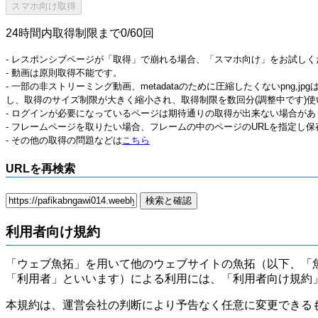
24時間内取得制限まで0/60回
- レスポンシブページが「取得」で崩れる場合、「スマホ向け」をお試しく
- 動画は原則取得不能です。
- 一部の非ストリーミング動画、metadataのために圧縮したくないpng,
し、取得のサイズ制限が大きく縮小され、取得制限を数回分(調整中です)使
- ログインが必要になっているページは期待通りの取得が出来ない場合があ
- フレームページを取りたい場合、フレームの中のページのURLを指定し
- その他の取得の問題などは
こちら
URLを再検索
利用者向け規約
「ウェブ魚拓」を用いて他のウェブサイトの魚拓（以下、「
「利用者」といいます）による利用には、「利用者向け規約
本規約は、運営会社の判断により予告なく任意に変更できる