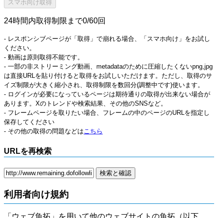
24時間内取得制限まで0/60回
- レスポンシブページが「取得」で崩れる場合、「スマホ向け」をお試し
ください。
- 動画は原則取得不能です。
- 一部の非ストリーミング動画、metadataのために圧縮したくないpng,jpg
は直接URLを貼り付けると取得をお試しいただけます。ただし、取得のサ
イズ制限が大きく縮小され、取得制限を数回分(調整中です)使います。
- ログインが必要になっているページは期待通りの取得が出来ない場合が
あります。Xのトレンドや検索結果、その他のSNSなど。
- フレームページを取りたい場合、フレームの中のページのURLを指定し
保存してください
- その他の取得の問題などは
こちら
URLを再検索
利用者向け規約
「ウェブ魚拓」を用いて他のウェブサイトの魚拓（以下、