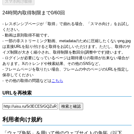
24時間内取得制限まで0/60回
- レスポンシブページが「取得」で崩れる場合、「スマホ向け」をお試し
ください。
- 動画は原則取得不能です。
- 一部の非ストリーミング動画、metadataのために圧縮したくないpng,jpg
は直接URLを貼り付けると取得をお試しいただけます。ただし、取得のサ
イズ制限が大きく縮小され、取得制限を数回分(調整中です)使います。
- ログインが必要になっているページは期待通りの取得が出来ない場合が
あります。Xのトレンドや検索結果、その他のSNSなど。
- フレームページを取りたい場合、フレームの中のページのURLを指定し
保存してください
- その他の取得の問題などは
こちら
URLを再検索
利用者向け規約
「ウェブ魚拓」を用いて他のウェブサイトの魚拓（以下、