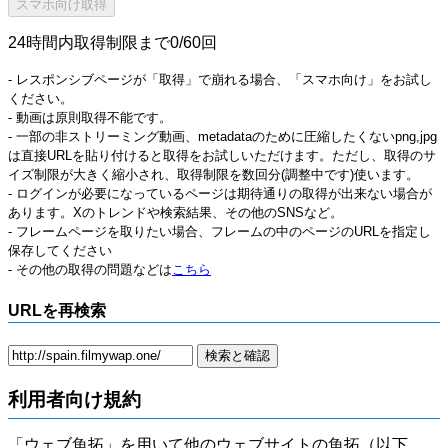
24時間内取得制限まで0/60回
- レスポンシブページが「取得」で崩れる場合、「スマホ向け」をお試し
ください。
- 動画は原則取得不能です。
- 一部の非ストリーミング動画、metadataのために圧縮したくないpng,jpg
は直接URLを貼り付けると取得をお試しいただけます。ただし、取得のサ
イズ制限が大きく縮小され、取得制限を数回分(調整中です)使います。
- ログインが必要になっているページは期待通りの取得が出来ない場合が
あります。Xのトレンドや検索結果、その他のSNSなど。
- フレームページを取りたい場合、フレームの中のページのURLを指定し
保存してください
- その他の取得の問題などは
こちら
URLを再検索
利用者向け規約
「ウェブ魚拓」を用いて他のウェブサイトの魚拓（以下、